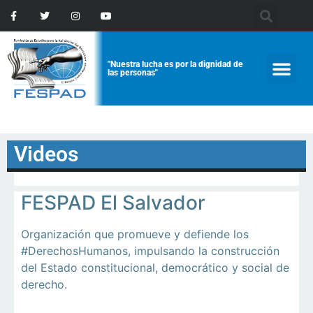
"Nuestra lucha es por la dignidad de
las personas"
Videos
FESPAD El Salvador
Organización que promueve y defiende los
#DerechosHumanos, impulsando la construcción
del Estado constitucional, democrático y social de
derecho.