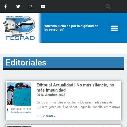
"Nuestra lucha es por la dignidad de
las personas"
Editoriales
Editorial Actualidad | No más silencio, no
más impunidad.
25 noviembre, 2023
En los últimos diez años, han sido asesinadas más de
5,000 mujeres en El Salvador. Según la Fiscalía, entre mayo
LEER MÁS »