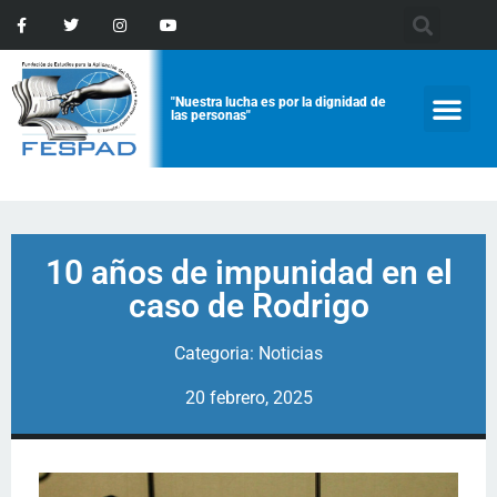
"Nuestra lucha es por la dignidad de
las personas"
10 años de impunidad en el
caso de Rodrigo
Categoria:
Noticias
20 febrero, 2025