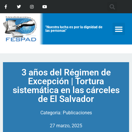
"Nuestra lucha es por la dignidad de
las personas"
3 años del Régimen de
Excepción | Tortura
sistemática en las cárceles
de El Salvador
Categoria:
Publicaciones
27 marzo, 2025