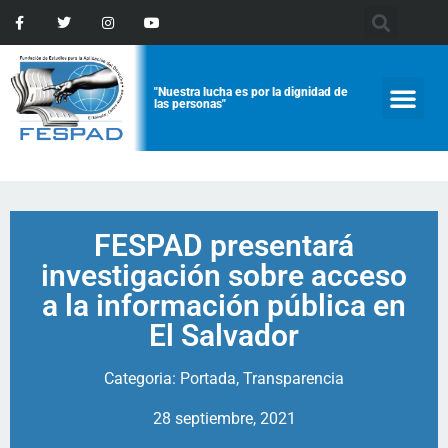
"Nuestra lucha es por la dignidad de
las personas"
FESPAD presentará
investigación sobre acceso
a la información pública en
El Salvador
Categoria:
Portada
,
Transparencia
28 septiembre, 2021