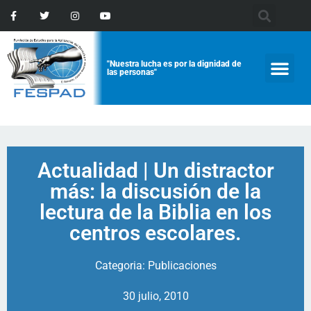
"Nuestra lucha es por la dignidad de
las personas"
Actualidad | Un distractor
más: la discusión de la
lectura de la Biblia en los
centros escolares.
Categoria:
Publicaciones
30 julio, 2010