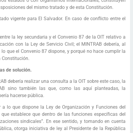
tros estados o con organismos internacionales, constituyen
disposiciones del mismo tratado y de esta Constitución.
ado vigente para El Salvador. En caso de conflicto entre el
entre la ley secundaria y el Convenio 87 de la OIT relativo a
cación con la Ley de Servicio Civil; el MINTRAB debería, al
lo que el Convenio 87 dispone, y porqué no hace cumplir la
a Constitución.
as de solución.
RAB debería realizar una consulta a la OIT sobre este caso, la
RAB sino también las que, como las aquí planteadas, la
bería hacerse pública.
r a lo que dispone la Ley de Organización y Funciones del
 b, que establece que dentro de las funciones específicas del
izaciones sindicales”. En ese sentido, y tomando en cuenta
blica, otorga iniciativa de ley al Presidente de la República