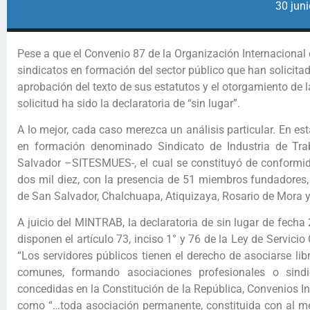
30 juni
Pese a que el Convenio 87 de la Organización Internacional d
sindicatos en formación del sector público que han solicita
aprobación del texto de sus estatutos y el otorgamiento de l
solicitud ha sido la declaratoria de “sin lugar”.
A lo mejor, cada caso merezca un análisis particular. En est
en formación denominado Sindicato de Industria de Trab
Salvador –SITESMUES-, el cual se constituyó de conformidad
dos mil diez, con la presencia de 51 miembros fundadores, 
de San Salvador, Chalchuapa, Atiquizaya, Rosario de Mora 
A juicio del MINTRAB, la declaratoria de sin lugar de fecha 
disponen el artículo 73, inciso 1° y 76 de la Ley de Servicio C
“Los servidores públicos tienen el derecho de asociarse li
comunes, formando asociaciones profesionales o sindi
concedidas en la Constitución de la República, Convenios Inte
como “…toda asociación permanente, constituida con al men