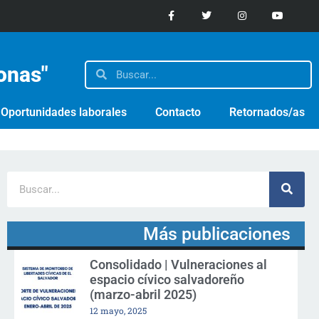
sonas"
Oportunidades laborales
Contacto
Retornados/as
Más publicaciones
Consolidado | Vulneraciones al
espacio cívico salvadoreño
(marzo-abril 2025)
12 mayo, 2025