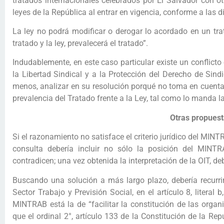
tratados internacionales celebrados por El Salvador con o
leyes de la República al entrar en vigencia, conforme a las 
La ley no podrá modificar o derogar lo acordado en un trat
tratado y la ley, prevalecerá el tratado”.
Indudablemente, en este caso particular existe un conflicto 
la Libertad Sindical y a la Protección del Derecho de Sindi
menos, analizar en su resolución porqué no toma en cuenta 
prevalencia del Tratado frente a la Ley, tal como lo manda l
Otras propuest
Si el razonamiento no satisface el criterio jurídico del MINT
consulta debería incluir no sólo la posición del MINT
contradicen; una vez obtenida la interpretación de la OIT, de
Buscando una solución a más largo plazo, debería recurri
Sector Trabajo y Previsión Social, en el artículo 8, literal
MINTRAB está la de “facilitar la constitución de las organ
que el ordinal 2°, artículo 133 de la Constitución de la Repú