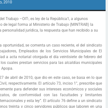
o, 2010
el Trabajo –OIT-, es ley de la República1, a algunos
do de legal forma al Ministerio de Trabajo (MINTRAB) la
a personalidad jurídica, la respuesta que han recibido a su
a oportunidad, se comenta un caso reciente, el del sindicato
ajadores, Empleados de los Servicios Municipales de El
 a acta notarial otorgada el día veintisiete de febrero del
los cuales prestan servicios para las alcaldías municipales
y Apopa.
27 de abril de 2010, que dio en este caso, se basa en lo que
ivil, respectivamente. El artículo 73, inciso 1°, prescribe que
bremente para defender sus intereses económicos y sociales
catos, de conformidad con las facultades y limitantes
rnacionales y esta ley”. El artículo 76 define a un sindicato
os treinta y cinco servidores públicos que laboren en una