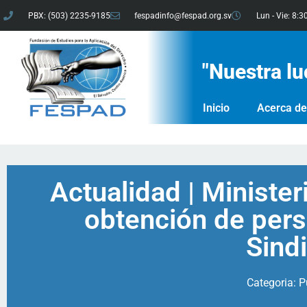
PBX: (503) 2235-9185
fespadinfo@fespad.org.sv
Lun - Vie: 8:3
"Nuestra lu
Inicio
Acerca d
Actualidad | Minister
obtención de perso
Sindi
Categoria:
P