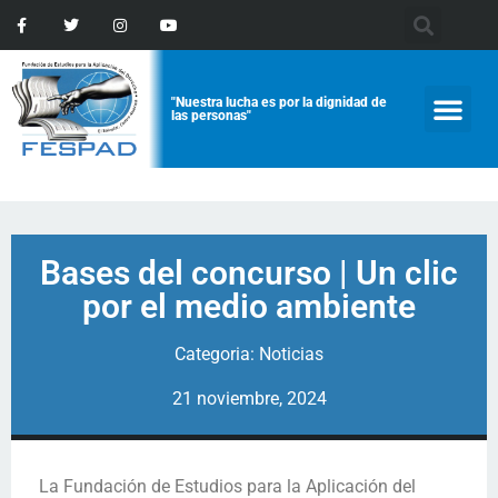
"Nuestra lucha es por la dignidad de
las personas"
Bases del concurso | Un clic
por el medio ambiente
Categoria:
Noticias
21 noviembre, 2024
La Fundación de Estudios para la Aplicación del