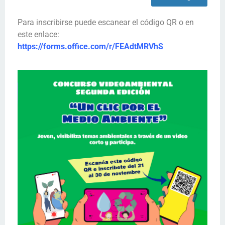
Para inscribirse puede escanear el código QR o en
este enlace:
https://forms.office.com/r/FEAdtMRVhS