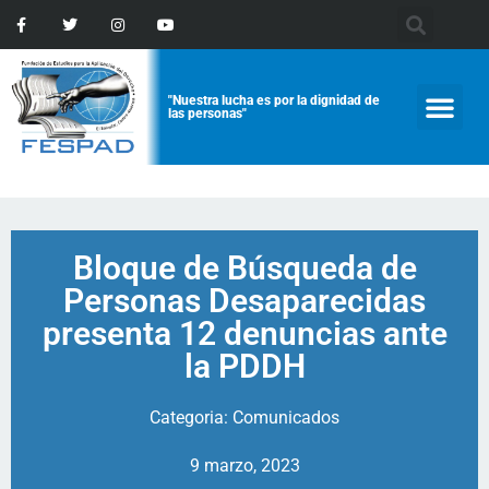
"Nuestra lucha es por la dignidad de
las personas"
Bloque de Búsqueda de
Personas Desaparecidas
presenta 12 denuncias ante
la PDDH
Categoria:
Comunicados
9 marzo, 2023