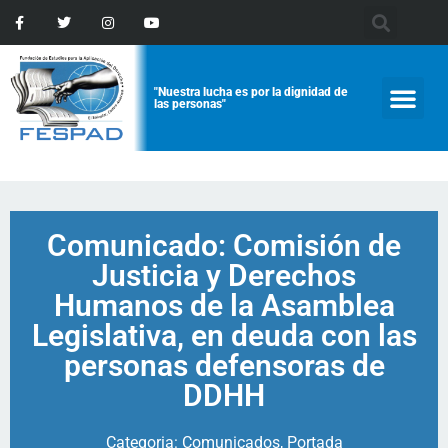
"Nuestra lucha es por la dignidad de
las personas"
Comunicado: Comisión de
Justicia y Derechos
Humanos de la Asamblea
Legislativa, en deuda con las
personas defensoras de
DDHH
Categoria:
Comunicados
,
Portada