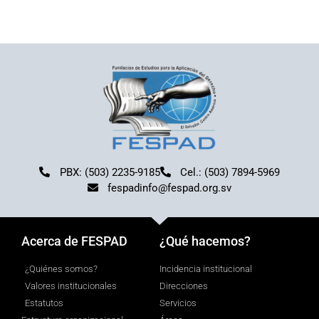
PBX: (503) 2235-9185
Cel.: (503) 7894-5969
fespadinfo@fespad.org.sv
Acerca de FESPAD
¿Qué hacemos?
¿Quiénes somos?
Incidencia institucional
Valores institucionales
Direcciones
Estatutos
Servicios