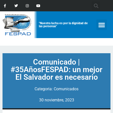
"Nuestra lucha es por la dignidad de
las personas"
Comunicado |
#35AñosFESPAD: un mejor
El Salvador es necesario
Categoria:
Comunicados
30 noviembre, 2023