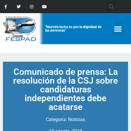
"Nuestra lucha es por la dignidad de
las personas"
Comunicado de prensa: La
resolución de la CSJ sobre
candidaturas
independientes debe
acatarse
Categoria:
Noticias