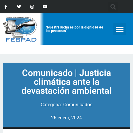
"Nuestra lucha es por la dignidad de
las personas"
Comunicado | Justicia
climática ante la
devastación ambiental
Categoria:
Comunicados
26 enero, 2024