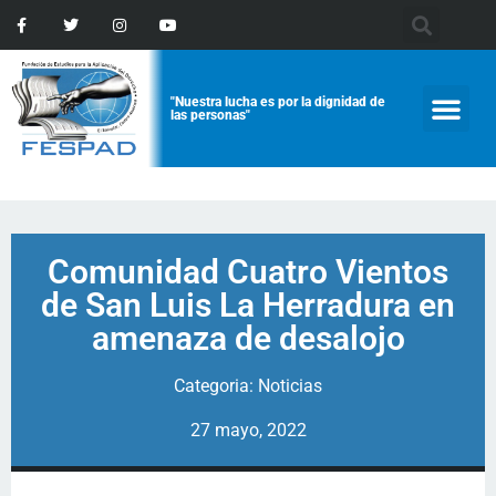
"Nuestra lucha es por la dignidad de
las personas"
Comunidad Cuatro Vientos
de San Luis La Herradura en
amenaza de desalojo
Categoria:
Noticias
27 mayo, 2022