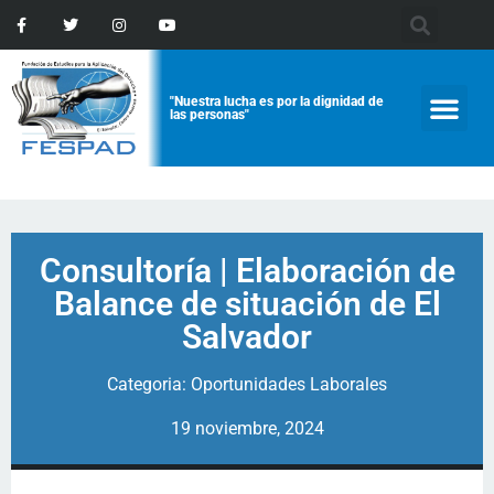
"Nuestra lucha es por la dignidad de
las personas"
Consultoría | Elaboración de
Balance de situación de El
Salvador
Categoria:
Oportunidades Laborales
19 noviembre, 2024