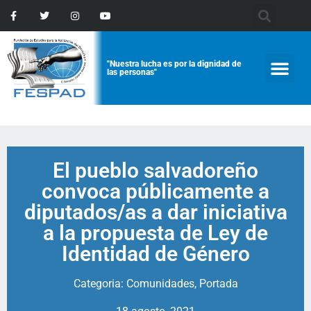
"Nuestra lucha es por la dignidad de
las personas"
El pueblo salvadoreño
convoca públicamente a
diputados/as a dar iniciativa
a la propuesta de Ley de
Identidad de Género
Categoria:
Comunidades
,
Portada