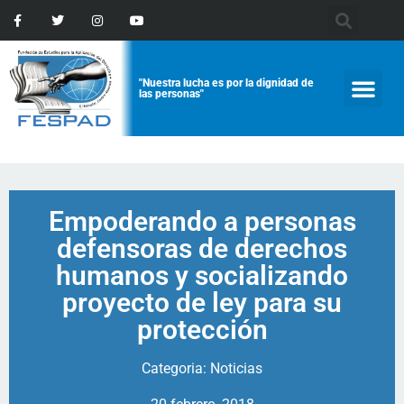
"Nuestra lucha es por la dignidad de
las personas"
Empoderando a personas
defensoras de derechos
humanos y socializando
proyecto de ley para su
protección
Categoria:
Noticias