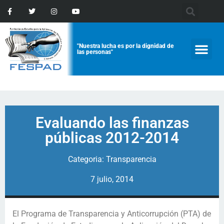
"Nuestra lucha es por la dignidad de
las personas"
Evaluando las finanzas
públicas 2012-2014
Categoria:
Transparencia
7 julio, 2014
El Programa de Transparencia y Anticorrupción (PTA) de