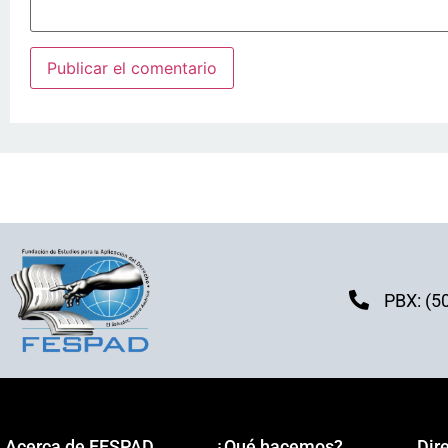
PBX: (5
Acerca de FESPAD
¿Qué hacemos?
Dir