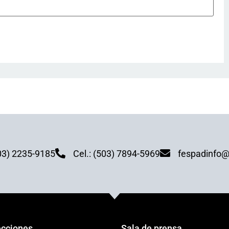
03) 2235-9185
Cel.: (503) 7894-5969
fespadinfo@
ecciones
Sala de prensa