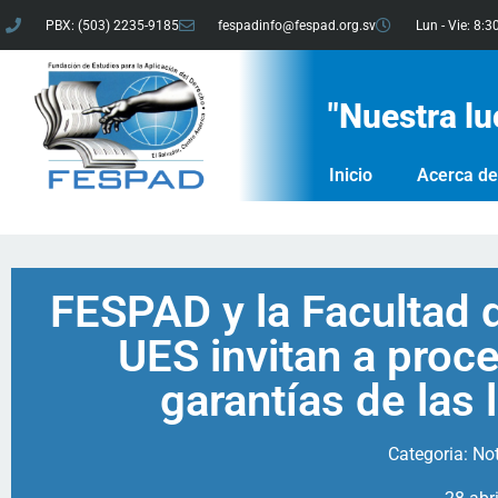
PBX: (503) 2235-9185
fespadinfo@fespad.org.sv
Lun - Vie: 8:3
"Nuestra lu
Inicio
Acerca d
FESPAD y la Facultad d
UES invitan a proc
garantías de las 
Categoria:
Not