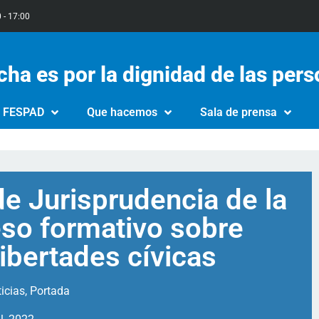
0 - 17:00
cha es por la dignidad de las per
e FESPAD
Que hacemos
Sala de prensa
e Jurisprudencia de la
eso formativo sobre
libertades cívicas
icias
,
Portada