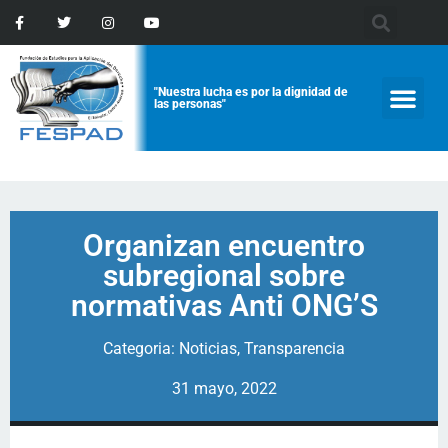
"Nuestra lucha es por la dignidad de
las personas"
Organizan encuentro
subregional sobre
normativas Anti ONG’S
Categoria:
Noticias
,
Transparencia
31 mayo, 2022