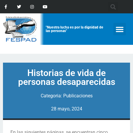
"Nuestra lucha es por la dignidad de
las personas"
Historias de vida de
personas desaparecidas
Categoria:
Publicaciones
28 mayo, 2024
En las siguientes páginas, se encuentran cinco