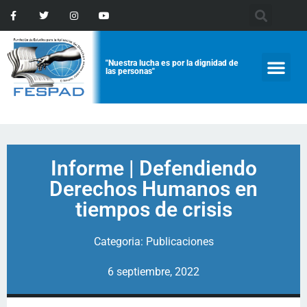
"Nuestra lucha es por la dignidad de
las personas"
Informe | Defendiendo
Derechos Humanos en
tiempos de crisis
Categoria:
Publicaciones
6 septiembre, 2022