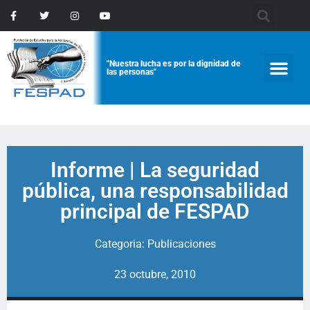
"Nuestra lucha es por la dignidad de
las personas"
Informe | La seguridad
pública, una responsabilidad
principal de FESPAD
Categoria:
Publicaciones
23 octubre, 2010