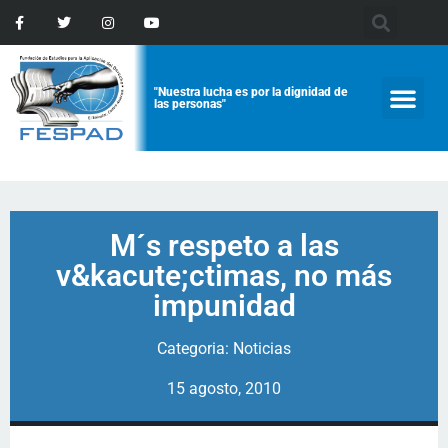
"Nuestra lucha es por la dignidad de
las personas"
M´s respeto a las
v&kacute;ctimas, no más
impunidad
Categoria:
Noticias
15 agosto, 2010