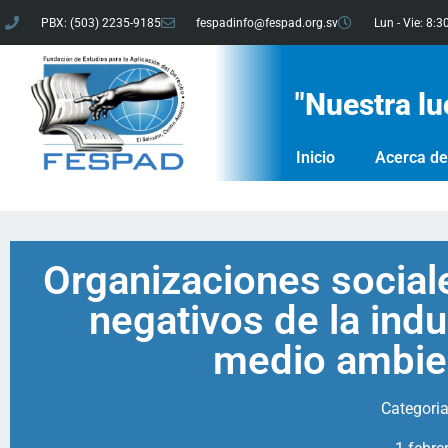
PBX: (503) 2235-9185
fespadinfo@fespad.org.sv
Lun - Vie: 8:3
"Nuestra lu
Inicio
Acerca d
Organizaciones social
negativos de la indu
medio ambien
Categori