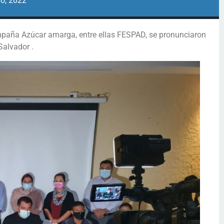
ro, 2022
mpaña Azúcar amarga, entre ellas FESPAD, se pronunciaron
Salvador .