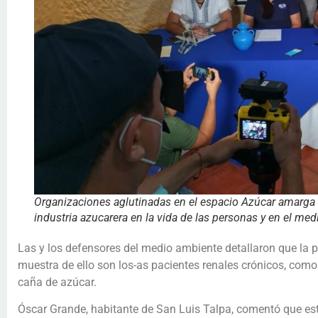
Organizaciones aglutinadas en el espacio Azúcar amarga
industria azucarera en la vida de las personas y en el me
Las y los defensores del medio ambiente detallaron que la p
muestra de ello son los-as pacientes renales crónicos, como
caña de azúcar.
Óscar Grande, habitante de San Luis Talpa, comentó que es