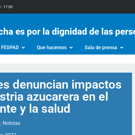
0 - 17:00
cha es por la dignidad de las per
e FESPAD
Que hacemos
Sala de prensa
es denuncian impactos
stria azucarera en el
te y la salud
a:
Noticias