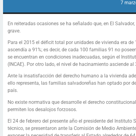
7 marz
En reiteradas ocasiones se ha señalado que, en El Salvador,
grave.
Para el 2015 el déficit total por unidades de vivienda era de 1
ascendía a 91%; es decir, de cada 100 familias 91 no posee
se encuentran en condiciones inadecuadas, según el Instit
(INCAE). Por otro lado, el nivel de hacinamiento asciende al
Ante la insatisfacción del derecho humano a la vivienda ade
ello representa, las familias salvadoreñas han optado por 
país.
No existe normativa que desarrolle el derecho constitucional
permiten los desalojos forzosos.
El 24 de febrero del presente año el presidente del Institut
técnico, se presentaron ante la Comisión de Medio Ambiente
exponer la necesidad de transferir al Estado alrededor de 