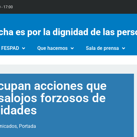
0 - 17:00
cha es por la dignidad de las per
e FESPAD
Que hacemos
Sala de prensa
cupan acciones que
salojos forzosos de
idades
nicados
,
Portada