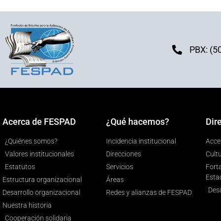
PBX: (5
Acerca de FESPAD
¿Qué hacemos?
Dir
¿Quiénes somos?
Incidencia institucional
Acces
Valores institucionales
Direcciones
Cult
Estatutos
Servicios
Forta
Esta
Estructura organizacional
Áreas
Desa
Desarrollo organizacional
Redes y alianzas de FESPAD
Nuestra historia
Cooperación solidaria