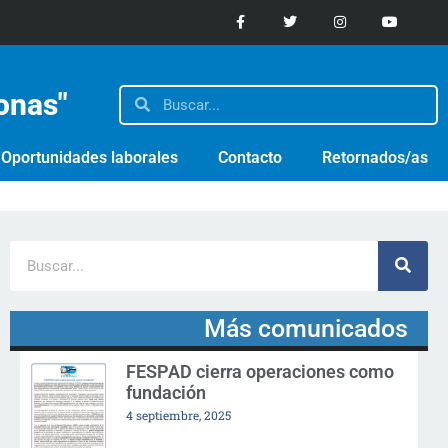
sonas"
Oportunidades laborales
Contacto
Retornados/as
Más comunicados
FESPAD cierra operaciones como
fundación
4 septiembre, 2025