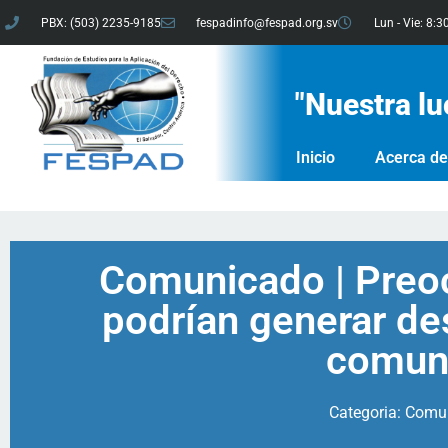
PBX: (503) 2235-9185
fespadinfo@fespad.org.sv
Lun - Vie: 8:3
"Nuestra lu
Inicio
Acerca d
Comunicado | Preo
podrían generar de
comun
Categoria:
Comu