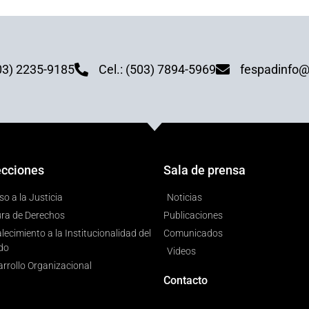
03) 2235-9185
Cel.: (503) 7894-5969
fespadinfo@
ecciones
Sala de prensa
o a la Justicia
Noticias
ura de Derechos
Publicaciones
lecimiento a la Institucionalidad del
Comunicados
do
Videos
rrollo Organizacional
Contacto