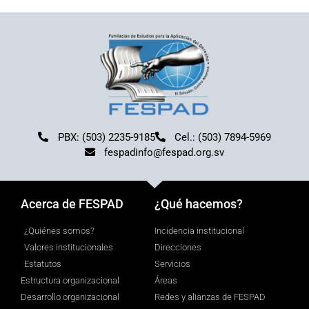
PBX: (503) 2235-9185
Cel.: (503) 7894-5969
fespadinfo@fespad.org.sv
Acerca de FESPAD
¿Qué hacemos?
¿Quiénes somos?
Incidencia institucional
Valores institucionales
Direcciones
Estatutos
Servicios
Estructura organizacional
Áreas
Desarrollo organizacional
Redes y alianzas de FESPAD