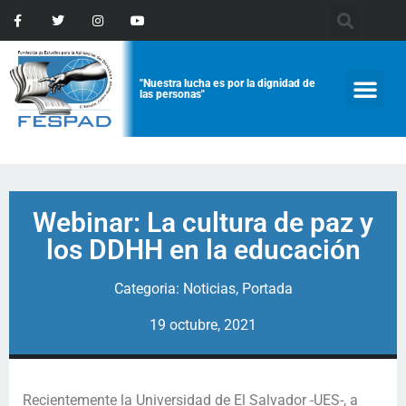
"Nuestra lucha es por la dignidad de
las personas"
Webinar: La cultura de paz y
los DDHH en la educación
Categoria:
Noticias
,
Portada
19 octubre, 2021
Recientemente la Universidad de El Salvador -UES-, a