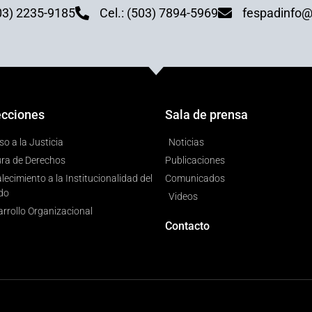
03) 2235-9185
Cel.: (503) 7894-5969
fespadinfo@
ecciones
Sala de prensa
o a la Justicia
Noticias
ura de Derechos
Publicaciones
lecimiento a la Institucionalidad del
Comunicados
do
Videos
rrollo Organizacional
Contacto