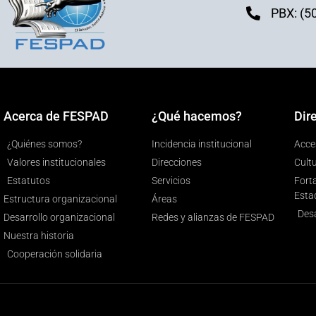
PBX: (5
Acerca de FESPAD
¿Qué hacemos?
Dir
¿Quiénes somos?
Incidencia institucional
Acces
Valores institucionales
Direcciones
Cult
Estatutos
Servicios
Forta
Esta
Estructura organizacional
Áreas
Desa
Desarrollo organizacional
Redes y alianzas de FESPAD
Nuestra historia
Cooperación solidaria