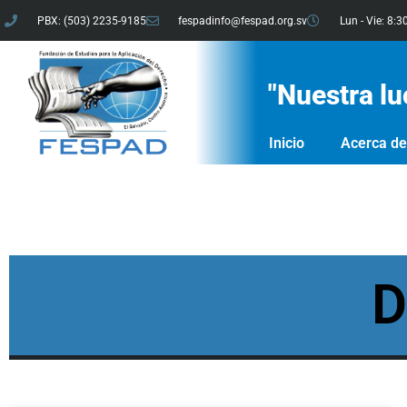
PBX: (503) 2235-9185
fespadinfo@fespad.org.sv
Lun - Vie: 8:3
"Nuestra lu
Inicio
Acerca d
D