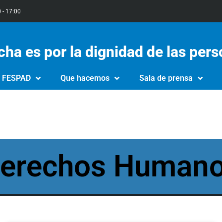
0 - 17:00
cha es por la dignidad de las per
e FESPAD
Que hacemos
Sala de prensa
erechos Human