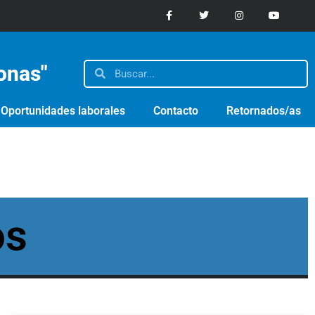
sonas"
Oportunidades laborales
Contacto
Retornados/as
os