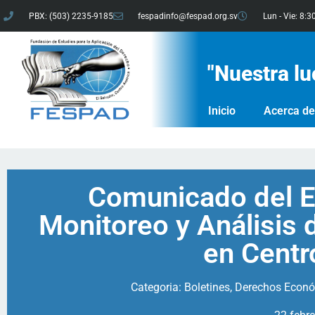
PBX: (503) 2235-9185
fespadinfo@fespad.org.sv
Lun - Vie: 8:3
"Nuestra lu
Inicio
Acerca d
Comunicado del E
Monitoreo y Análisis
en Centr
Categoria:
Boletines
,
Derechos Económ