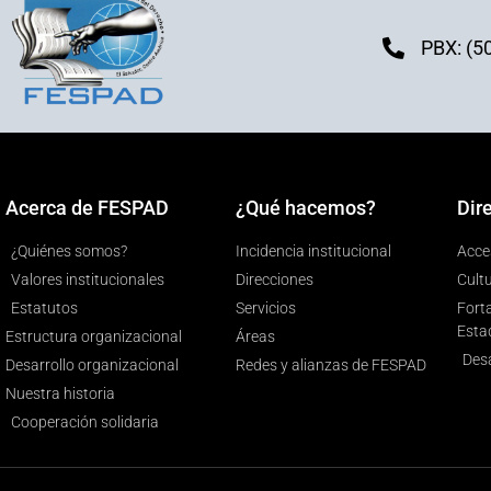
PBX: (5
Acerca de FESPAD
¿Qué hacemos?
Dir
¿Quiénes somos?
Incidencia institucional
Acces
Valores institucionales
Direcciones
Cult
Estatutos
Servicios
Forta
Esta
Estructura organizacional
Áreas
Desa
Desarrollo organizacional
Redes y alianzas de FESPAD
Nuestra historia
Cooperación solidaria