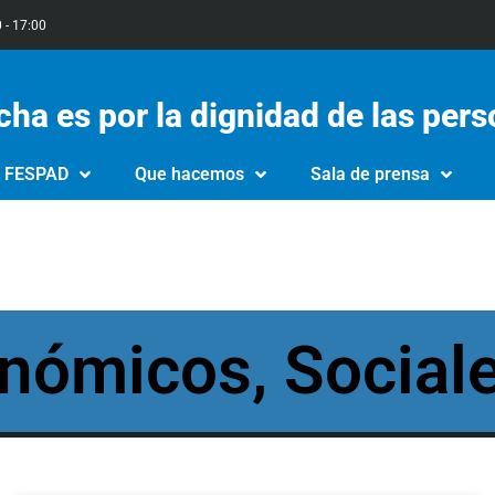
0 - 17:00
cha es por la dignidad de las per
e FESPAD
Que hacemos
Sala de prensa
ómicos, Sociale