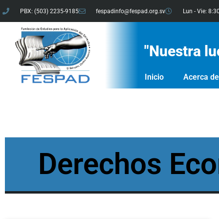
PBX: (503) 2235-9185
fespadinfo@fespad.org.sv
Lun - Vie: 8:3
"Nuestra lu
Inicio
Acerca d
Derechos Econ