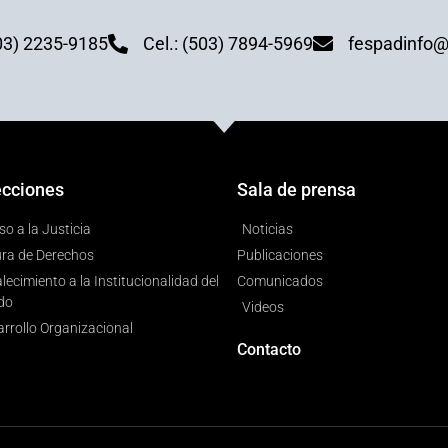
03) 2235-9185
Cel.: (503) 7894-5969
fespadinfo@
ecciones
Sala de prensa
o a la Justicia
Noticias
ura de Derechos
Publicaciones
lecimiento a la Institucionalidad del
Comunicados
do
Videos
rrollo Organizacional
Contacto