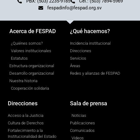
PBX: (503) 2235-9185
Cel.: (503) 7894-5969
fespadinfo@fespad.org.sv
Acerca de FESPAD
¿Qué hacemos?
¿Quiénes somos?
Incidencia institucional
Valores institucionales
Direcciones
Estatutos
Servicios
Estructura organizacional
Áreas
Desarrollo organizacional
Redes y alianzas de FESPAD
Nuestra historia
Cooperación solidaria
Direcciones
Sala de prensa
Acceso a la Justicia
Noticias
Cultura de Derechos
Publicaciones
Fortalecimiento a la
Comunicados
Institucionalidad del Estado
Videos