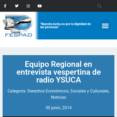
"Nuestra lucha es por la dignidad de
las personas"
Equipo Regional en
entrevista vespertina de
radio YSUCA
Categoria:
Derechos Económicos, Sociales y Culturales
,
Noticias
30 junio, 2014