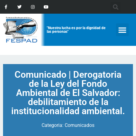
"Nuestra lucha es por la dignidad de
las personas"
Comunicado | Derogatoria
de la Ley del Fondo
Ambiental de El Salvador:
debilitamiento de la
institucionalidad ambiental.
Categoria:
Comunicados