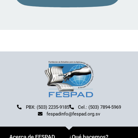
PBX: (503) 2235-9185
Cel.: (503) 7894-5969
fespadinfo@fespad.org.sv
Acerca de FESPAD
¿Qué hacemos?