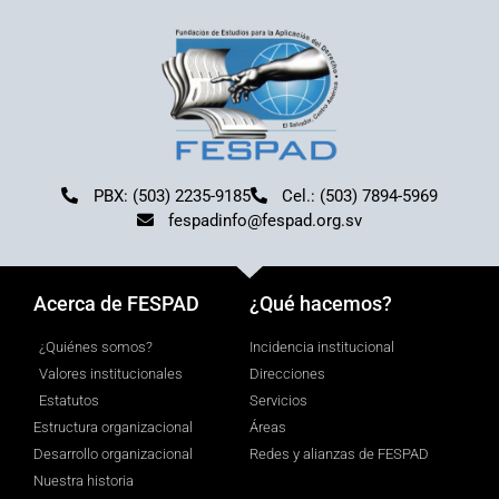
PBX: (503) 2235-9185
Cel.: (503) 7894-5969
fespadinfo@fespad.org.sv
Acerca de FESPAD
¿Qué hacemos?
¿Quiénes somos?
Incidencia institucional
Valores institucionales
Direcciones
Estatutos
Servicios
Estructura organizacional
Áreas
Desarrollo organizacional
Redes y alianzas de FESPAD
Nuestra historia