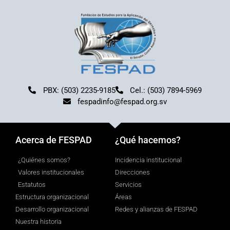
PBX: (503) 2235-9185
Cel.: (503) 7894-5969
fespadinfo@fespad.org.sv
Acerca de FESPAD
¿Qué hacemos?
¿Quiénes somos?
Incidencia institucional
Valores institucionales
Direcciones
Estatutos
Servicios
Estructura organizacional
Áreas
Desarrollo organizacional
Redes y alianzas de FESPAD
Nuestra historia